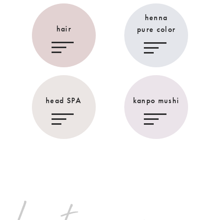
henna
hair
pure color
head SPA
kanpo mushi